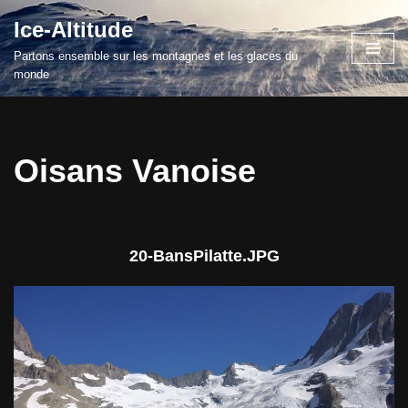
Ice-Altitude
Aller
Partons ensemble sur les montagnes et les glaces du
au
monde
contenu
Oisans Vanoise
20-BansPilatte.JPG