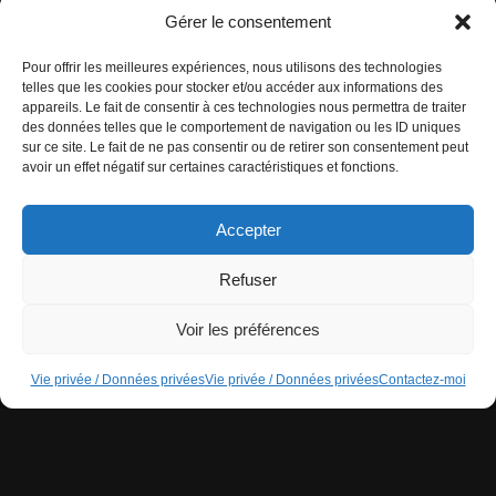
Gérer le consentement
Pour offrir les meilleures expériences, nous utilisons des technologies
Informations légales
telles que les cookies pour stocker et/ou accéder aux informations des
appareils. Le fait de consentir à ces technologies nous permettra de traiter
Vie privée / Données privées
des données telles que le comportement de navigation ou les ID uniques
sur ce site. Le fait de ne pas consentir ou de retirer son consentement peut
Données personnelles
avoir un effet négatif sur certaines caractéristiques et fonctions.
Contactez-moi
Accepter
Refuser
Voir les préférences
Vie privée / Données privées
Vie privée / Données privées
Contactez-moi
Copyright (C) 2026 Marion Jonchères - tous droits réservés
Connexion