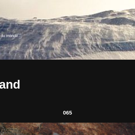
s du monde
land
065