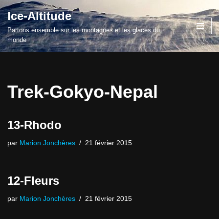
Ice-Altitude
Aller
Partons ensemble sur les montagnes et les glaces du
au
monde
contenu
Trek-Gokyo-Nepal
13-Rhodo
par
Marion Jonchères
21 février 2015
12-Fleurs
par
Marion Jonchères
21 février 2015