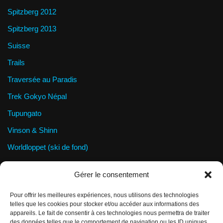
Spitzberg 2012
Spitzberg 2013
Suisse
Trails
Traversée au Paradis
Trek Gokyo Népal
Tupungato
Vinson & Shinn
Worldloppet (ski de fond)
Wrangel Island
Gérer le consentement
Pour offrir les meilleures expériences, nous utilisons des technologies
Informations légales
telles que les cookies pour stocker et/ou accéder aux informations des
appareils. Le fait de consentir à ces technologies nous permettra de traiter
Vie privée / Données privées
des données telles que le comportement de navigation ou les ID uniques